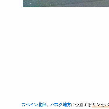
スペイン北部
、
バスク地方
に位置する
サンセバス