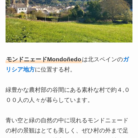
モンドニェードMondoñedo
は北スペインの
ガ
リシア地方
に位置する村。
緑豊かな農村部の谷間にある素朴な村で約４,０
００人の人々が暮らしています。
青い空と緑の自然の中に現れるモンドニェード
の村の景観はとても美しく、ぜひ村の外まで足