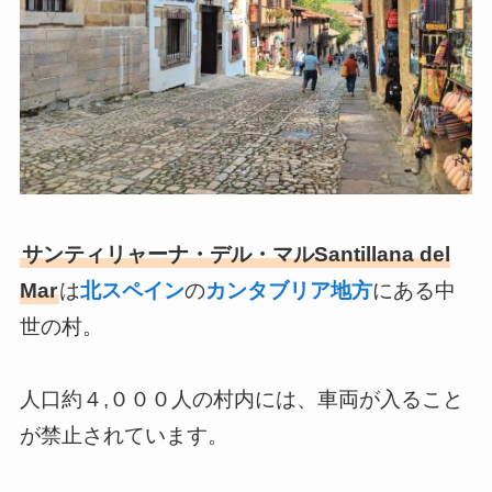
サンティリャーナ・デル・マルSantillana del
Mar
は
北スペイン
の
カンタブリア地方
にある中
世の村。
人口約４,０００人の村内には、車両が入ること
が禁止されています。